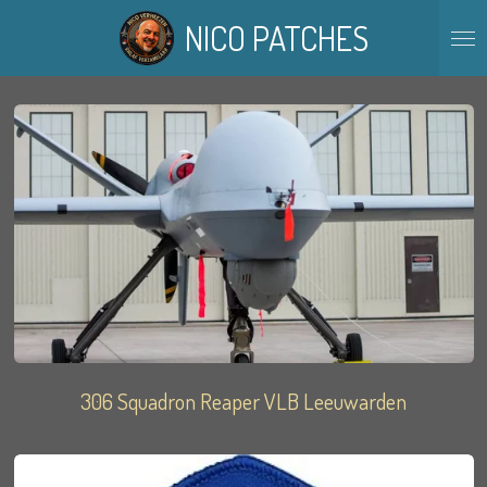
Ga
NICO PATCHES
direct
naar
de
hoofdinhoud
306 Squadron Reaper VLB Leeuwarden