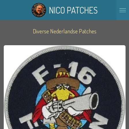
Ga
NICO PATCHES
direct
naar
de
hoofdinhoud
Diverse Nederlandse Patches