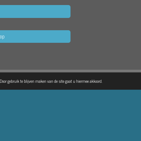
op
 Door gebruik te blijven maken van de site gaat u hiermee akkoord.
Maak jouw eigen website met
JouwWeb