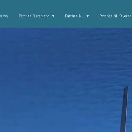
euws
Patches Buitenland
Patches NL
Patches NL Divers