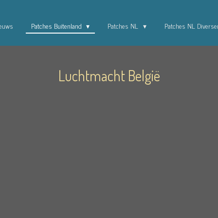
euws
Patches Buitenland
Patches NL
Patches NL Divers
Luchtmacht België