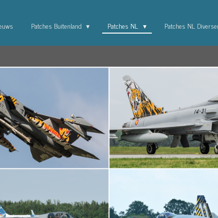
euws
Patches Buitenland
Patches NL
Patches NL Divers