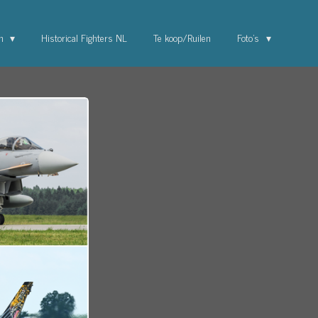
en
Historical Fighters NL
Te koop/Ruilen
Foto's